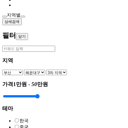
지역별
상세검색
필터
닫기
지역
가격
1만원 -
50
만원
테마
한국
중국