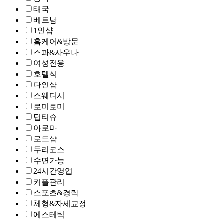
태국
베트남
1인샵
홈케어&방문
스파&사우나
여성전용
호텔식
다인샵
스웨디시
로미로미
딥티슈
아로마
로드샵
두리코스
수면가능
24시간영업
커플관리
스포츠&경락
체형&자세교정
에스테틱