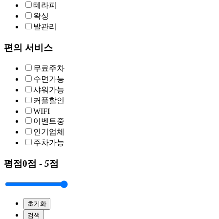
테라피
왁싱
발관리
편의 서비스
무료주차
수면가능
샤워가능
커플할인
WIFI
이벤트중
인기업체
주차가능
평점
0점 -
5
점
초기화
검색